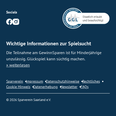
n
Socials
n
u
m
Wichtige Informationen zur Spielsucht
m
Die Teilnahme am GewinnSparen ist für Minderjährige
unzulässig.
Glückspiel kann süchtig machen.
e
» weiterlesen
r
Sparverein
Impressum
Datenschutzhinweise
Rechtliches
i
Cookie Hinweis
Datenerhebung
Newsletter
FAQs
e
© 2026 Sparverein Saarland e.V.
r